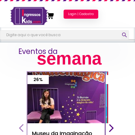
Login | Cadastro
Eventos da
semana
26%
40%
Museu da Imaginação
Show do 