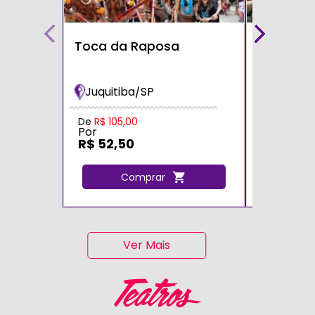
Toca da Raposa
Fazendin
Bichos
Juquitiba/SP
Cotia/S
Por
De
R$ 105,00
Por
R$ 105,
R$ 52,50
C
Comprar
Ver Mais
Teatros