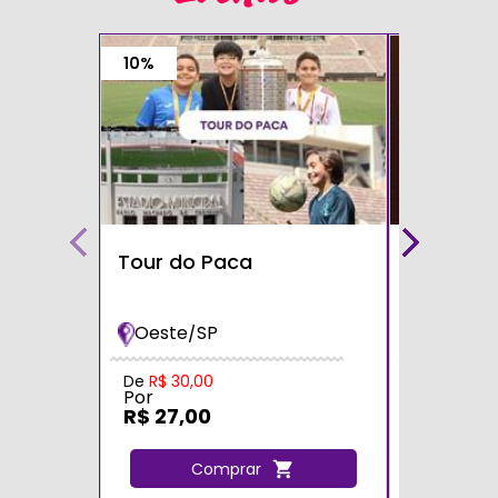
10%
Tour do Paca
Café com
Teatro S
Oeste/SP
Zona Sul
Por
De
R$ 30,00
Por
R$ 60,0
R$ 27,00
C
Comprar