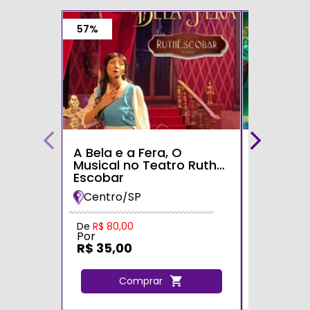
57%
A Bela e a Fera, O
Alice no 
Musical no Teatro Ruth
Maravilh
Escobar
Desconc
Teatro S
Centro/SP
Zona Le
Tatuapé
Por
De
R$ 80,00
Por
R$ 35,0
R$ 35,00
C
Comprar