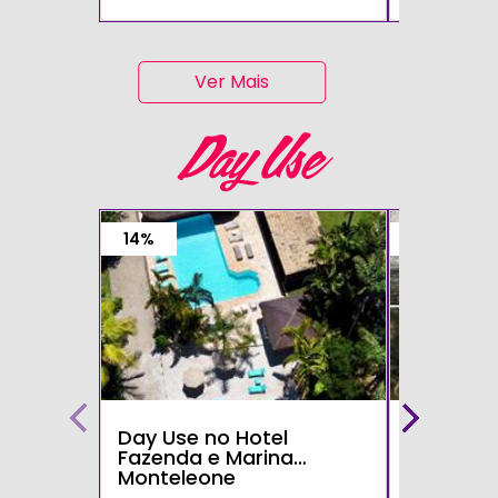
Ver Mais
Day Use
14%
15%
Day Use no Hotel
Day Use 
Fazenda e Marina
Parque d
Monteleone