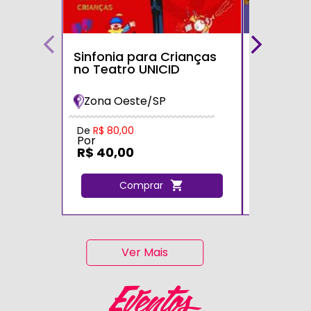
Sinfonia para Crianças
Bolofofos
no Teatro UNICID
Turnê 20
Maria Im
Zona Oeste/SP
Zona Sul
De
R$ 80,00
De
R$ 80,0
Por
Por
R$ 40,00
R$ 40,0
Comprar
C
Ver Mais
Eventos