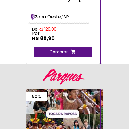
dos Bich
Bradesc
Zona Oeste/SP
Zona Oe
De
R$ 120,00
De
R$ 120,
Por
Por
R$ 89,90
R$ 72,0
Comprar
C
Parques
50%