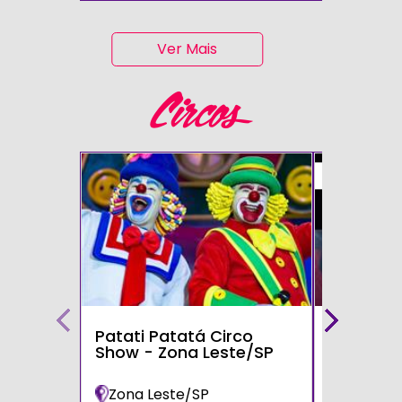
Ver Mais
Circos
50%
Patati Patatá Circo
Circo Mo
Show - Zona Leste/SP
Zona Leste/SP
Poá/SP