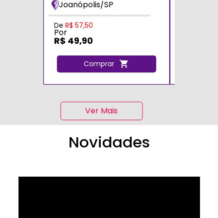
Joanópolis/SP
Zona Sul
De
R$ 57,50
De
R$ 70,0
Por
Por
R$ 49,90
R$ 60,0
Comprar
C
Ver Mais
Novidades