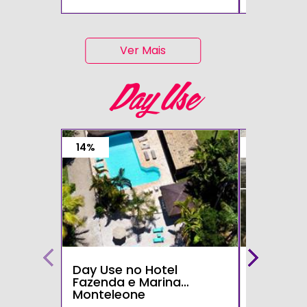
Ver Mais
Day Use
14%
15%
Day Use no Hotel
Day Use 
Fazenda e Marina
Parque d
Monteleone