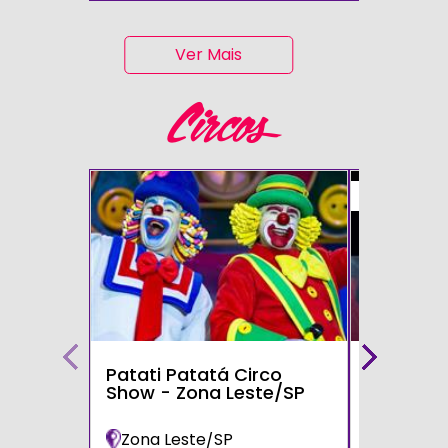
Ver Mais
Circos
50%
Patati Patatá Circo
Circo Mo
Show - Zona Leste/SP
Zona Leste/SP
Poá/SP