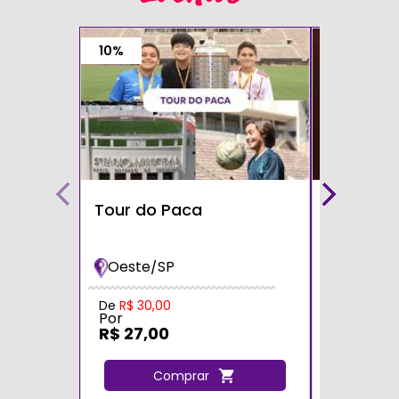
10%
Tour do Paca
Café com
Teatro S
Oeste/SP
Zona Sul
Por
De
R$ 30,00
Por
R$ 60,0
R$ 27,00
C
Comprar