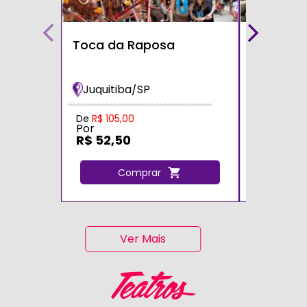
Toca da Raposa
Fazendin
Bichos
Juquitiba/SP
Cotia/S
Por
De
R$ 105,00
Por
R$ 105,
R$ 52,50
C
Comprar
Ver Mais
Teatros