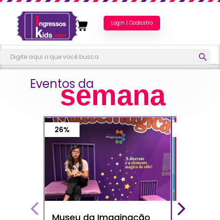
Login | Cadastro
Eventos da
semana
26%
40%
Museu da Imaginação
Show do 