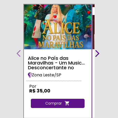
50%
Alice no País das
Teatro p
Maravilhas - Um Musical
Ninho Mu
Desconcertante no
UOL
Teatro Shopping Metrô
Zona Leste/SP
Zona Oe
Tatuapé
Por
De
R$ 100,
Por
R$ 35,00
R$ 50,0
Comprar
C