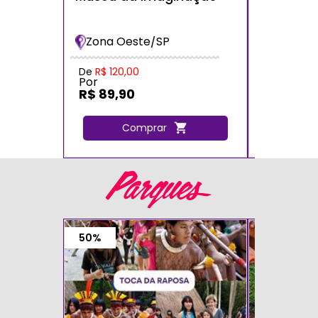
dos Bich
Bradesc
Zona Oeste/SP
Zona Oe
De
R$ 120,00
De
R$ 120,
Por
Por
R$ 89,90
R$ 72,0
Comprar
C
Parques
50%