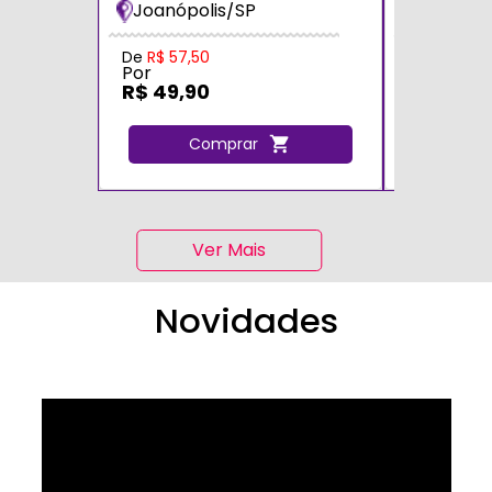
Joanópolis/SP
Zona Sul
De
R$ 57,50
De
R$ 70,0
Por
Por
R$ 49,90
R$ 60,0
Comprar
C
Ver Mais
Novidades