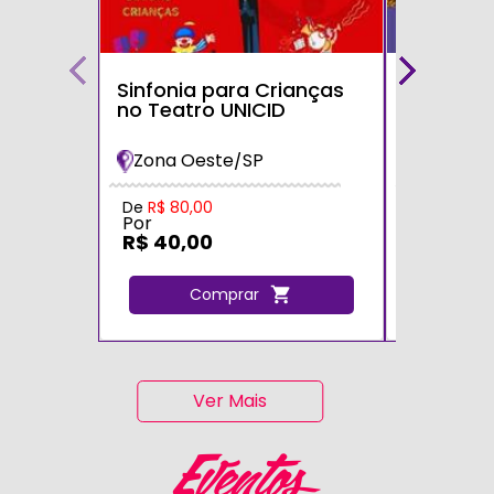
Sinfonia para Crianças
Bolofofos
no Teatro UNICID
Turnê 20
Maria Im
Zona Oeste/SP
Zona Sul
De
R$ 80,00
De
R$ 80,0
Por
Por
R$ 40,00
R$ 40,0
Comprar
C
Ver Mais
Eventos