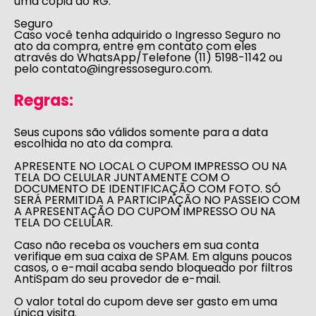
uma cópia do RG.
Seguro
Caso você tenha adquirido o Ingresso Seguro no
ato da compra, entre em contato com eles
através do WhatsApp/Telefone
(11) 5198-1142
ou
pelo
contato@ingressoseguro.com
.
Regras:
Seus cupons são válidos somente para a data
escolhida no ato da compra.
APRESENTE NO LOCAL O CUPOM IMPRESSO OU NA
TELA DO CELULAR JUNTAMENTE COM O
DOCUMENTO DE IDENTIFICAÇÃO COM FOTO. SÓ
SERÁ PERMITIDA A PARTICIPAÇÃO NO PASSEIO COM
A APRESENTAÇÃO DO CUPOM IMPRESSO OU NA
TELA DO CELULAR.
Caso não receba os vouchers em sua conta
verifique em sua caixa de SPAM. Em alguns poucos
casos, o e-mail acaba sendo bloqueado por filtros
AntiSpam do seu provedor de e-mail.
O valor total do cupom deve ser gasto em uma
única visita.