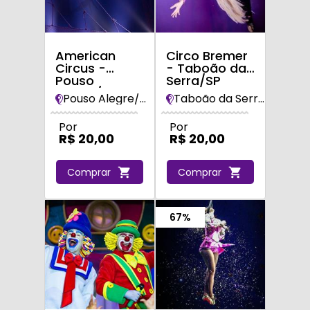
American
Circo Bremer
Circus -
- Taboão da
Pouso
Serra/SP
Alegre/MG
Pouso Alegre/MG
Taboão da Serra /SP
Por
Por
R$ 20,00
R$ 20,00
Comprar
Comprar
67%