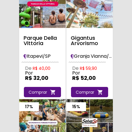
Parque Della
Gigantus
Vittoria
Arvorismo
Itapevi/SP
Granja Vianna/SP
De
De
R$ 40,00
R$ 59,90
Por
Por
R$ 32,00
R$ 52,00
Comprar
Comprar
17%
15%