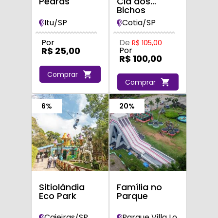
Pedras
Cia dos
Bichos
Itu/SP
Cotia/SP
Por
De
R$ 105,00
R$ 25,00
Por
R$ 100,00
Comprar
Comprar
6%
20%
Sitiolândia
Família no
Eco Park
Parque
Caieiras/SP
Parque Villa Lobos - Zona Oeste/SP