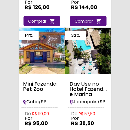
Por
Por
R$ 126,00
R$ 144,00
Comprar
Comprar
14%
32%
Mini Fazenda
Day Use no
Pet Zoo
Hotel Fazenda
e Marina
Monteleone
Cotia/SP
Joanópolis/SP
De
De
R$ 110,00
R$ 57,50
Por
Por
R$ 95,00
R$ 39,50