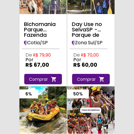
Bichomania
Day Use no
Parque
SelvaSP -
Fazenda
Parque de
Aventuras
Cotia/SP
Zona Sul/SP
De
De
R$ 79,90
R$ 70,00
Por
Por
R$ 67,00
R$ 60,00
Comprar
Comprar
6%
50%