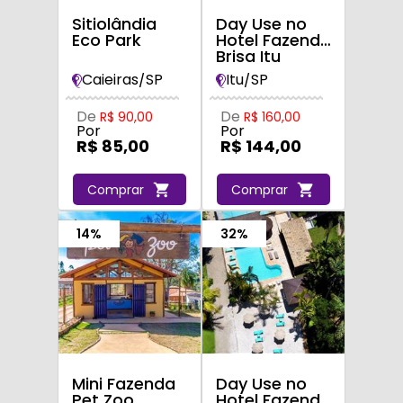
Sitiolândia
Day Use no
Eco Park
Hotel Fazenda
Brisa Itu
Caieiras/SP
Itu/SP
De
De
R$ 90,00
R$ 160,00
Por
Por
R$ 85,00
R$ 144,00
Comprar
Comprar
14%
32%
Mini Fazenda
Day Use no
Pet Zoo
Hotel Fazenda