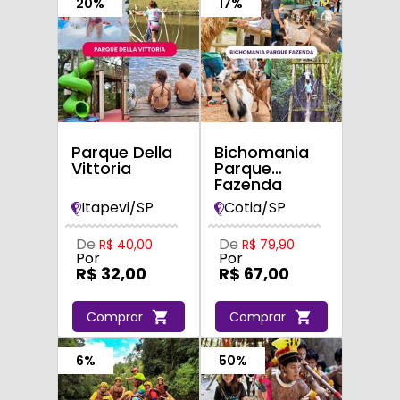
20%
17%
Parque Della
Bichomania
Vittoria
Parque
Fazenda
Itapevi/SP
Cotia/SP
De
De
R$ 40,00
R$ 79,90
Por
Por
R$ 32,00
R$ 67,00
Comprar
Comprar
6%
50%