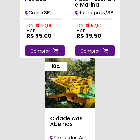
e Marina
Monteleone
Cotia/SP
Joanópolis/SP
De
De
R$ 110,00
R$ 57,50
Por
Por
R$ 95,00
R$ 39,50
Comprar
Comprar
10%
Cidade das
Abelhas
Embu das Artes/SP