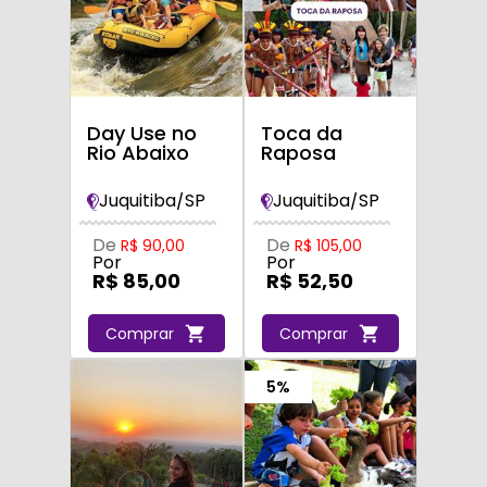
Day Use no
Toca da
Rio Abaixo
Raposa
Juquitiba/SP
Juquitiba/SP
De
De
R$ 90,00
R$ 105,00
Por
Por
R$ 85,00
R$ 52,50
Comprar
Comprar
5%