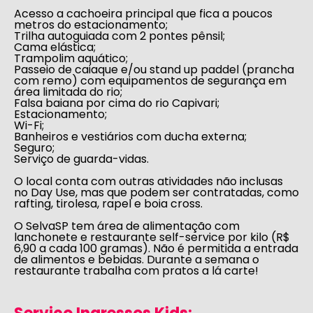
Acesso a cachoeira principal que fica a poucos
metros do estacionamento;
Trilha autoguiada com 2 pontes pênsil;
Cama elástica;
Trampolim aquático;
Passeio de caiaque e/ou stand up paddel (prancha
com remo) com equipamentos de segurança em
área limitada do rio;
Falsa baiana por cima do rio Capivari;
Estacionamento;
Wi-Fi;
Banheiros e vestiários com ducha externa;
Seguro;
Serviço de guarda-vidas.
O local conta com outras atividades
não inclusas
no Day Use
, mas que podem ser contratadas, como
rafting, tirolesa, rapel e boia cross.
O SelvaSP tem área de alimentação com
lanchonete
e
restaurante
self-service por kilo (R$
6,90 a cada 100 gramas). Não é permitida a entrada
de alimentos e bebidas. Durante a semana o
restaurante trabalha com pratos a lá carte!