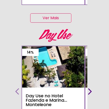
Ver Mais
Day Use
14%
15%
Day Use no Hotel
Day Use 
Fazenda e Marina
Parque d
Monteleone