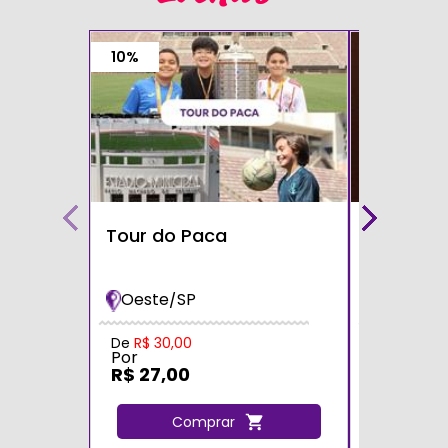
10%
Tour do Paca
Café com
Teatro S
Oeste/SP
Zona Sul
Por
De
R$ 30,00
Por
R$ 60,0
R$ 27,00
C
Comprar