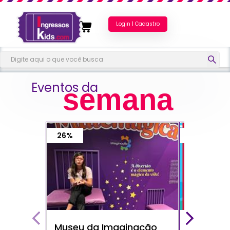
Login | Cadastro
Eventos da
semana
26%
40%
Museu da Imaginação
Show do 