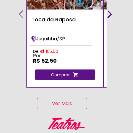
Toca da Raposa
Fazendin
Bichos
Juquitiba/SP
Cotia/S
Por
De
R$ 105,00
Por
R$ 105,
R$ 52,50
C
Comprar
Ver Mais
Teatros