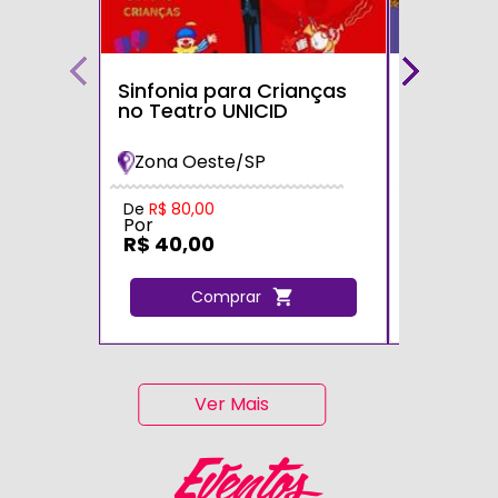
Sinfonia para Crianças
Bolofofos
no Teatro UNICID
Turnê 20
Maria Im
Zona Oeste/SP
Zona Sul
De
R$ 80,00
De
R$ 80,0
Por
Por
R$ 40,00
R$ 40,0
Comprar
C
Ver Mais
Eventos