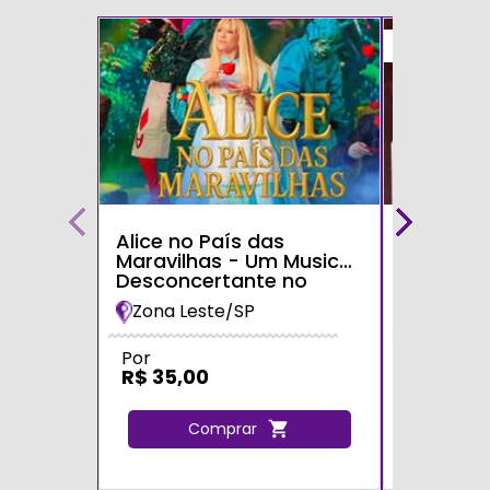
50%
Alice no País das
Teatro p
Maravilhas - Um Musical
Ninho Mu
Desconcertante no
UOL
Teatro Shopping Metrô
Zona Leste/SP
Zona Oe
Tatuapé
Por
De
R$ 100,
Por
R$ 35,00
R$ 50,0
Comprar
C