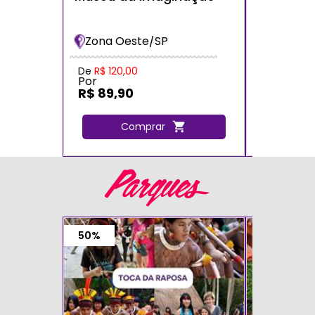
dos Bich
Bradesc
Zona Oeste/SP
Zona Oe
De
R$ 120,00
De
R$ 120,
Por
Por
R$ 89,90
R$ 72,0
Comprar
C
Parques
50%