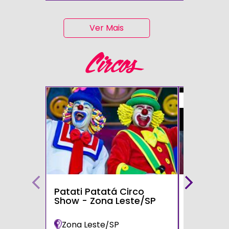
Ver Mais
Circos
50%
Patati Patatá Circo
Circo Mo
Show - Zona Leste/SP
Zona Leste/SP
Poá/SP