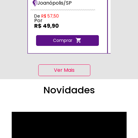
Joanópolis/SP
Zona Sul
De
R$ 57,50
De
R$ 70,0
Por
Por
R$ 49,90
R$ 60,0
Comprar
C
Ver Mais
Novidades