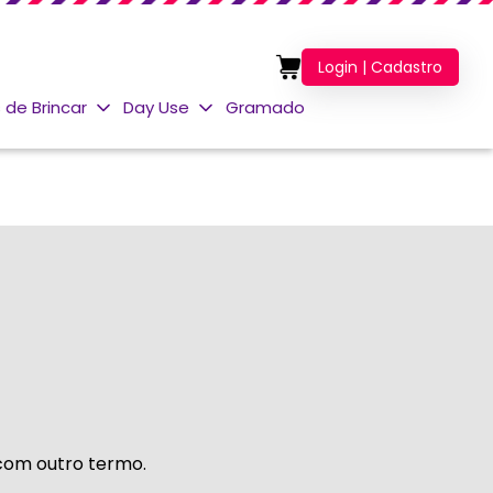
Login | Cadastro
 de Brincar
Day Use
Gramado
 com outro termo.