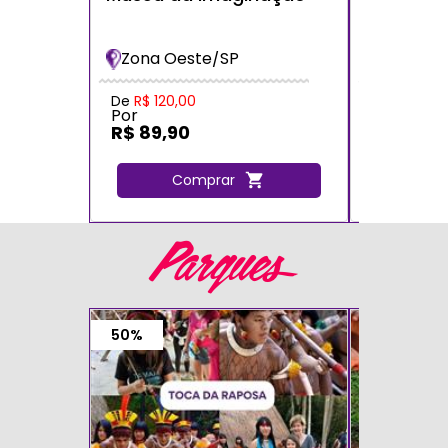
dos Bich
Bradesc
Zona Oeste/SP
Zona Oe
De
R$ 120,00
De
R$ 120,
Por
Por
R$ 89,90
R$ 72,0
Comprar
C
Parques
50%