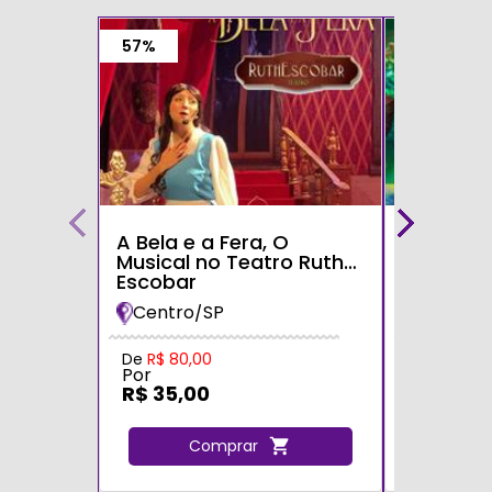
57%
A Bela e a Fera, O
Alice no 
Musical no Teatro Ruth
Maravilh
Escobar
Desconc
Teatro S
Centro/SP
Zona Le
Tatuapé
Por
De
R$ 80,00
Por
R$ 35,0
R$ 35,00
C
Comprar