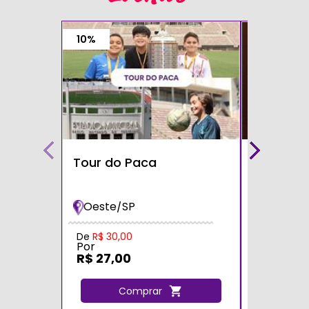
10%
Tour do Paca
Café com
Teatro S
Oeste/SP
Zona Sul
Por
De
R$ 30,00
Por
R$ 60,0
R$ 27,00
C
Comprar