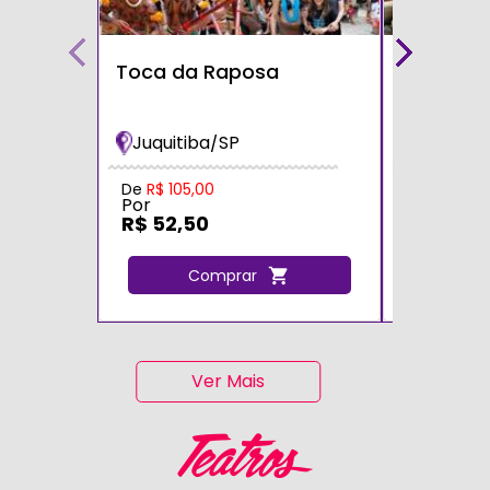
Toca da Raposa
Fazendin
Bichos
Juquitiba/SP
Cotia/S
Por
De
R$ 105,00
Por
R$ 105,
R$ 52,50
C
Comprar
Ver Mais
Teatros