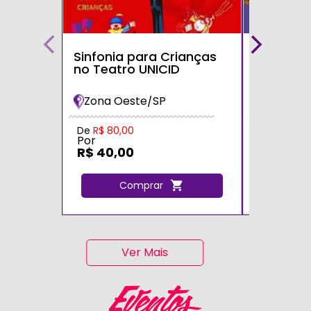
Sinfonia para Crianças
Bolofofos
no Teatro UNICID
Turnê 20
Maria Im
Zona Oeste/SP
Zona Sul
De
R$ 80,00
De
R$ 80,0
Por
Por
R$ 40,00
R$ 40,0
Comprar
C
Ver Mais
Eventos