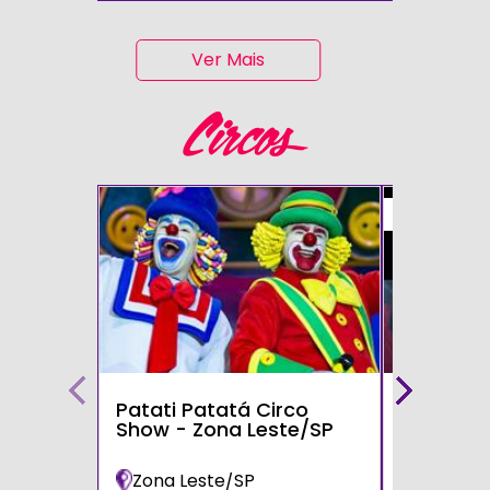
Ver Mais
Circos
50%
Patati Patatá Circo
Circo Mo
Show - Zona Leste/SP
Zona Leste/SP
Poá/SP