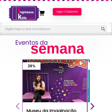
Login | Cadastro
Eventos da
semana
26%
40%
Museu da Imaginação
Show do 