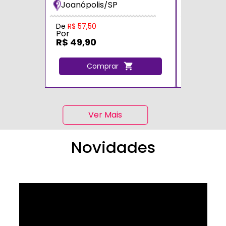
Joanópolis/SP
Zona Sul
De
R$ 57,50
De
R$ 70,0
Por
Por
R$ 49,90
R$ 60,0
Comprar
C
Ver Mais
Novidades