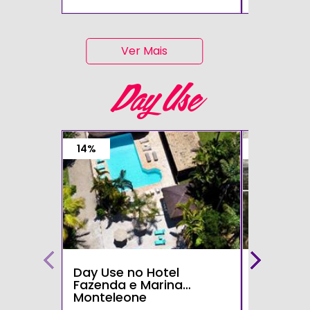
Ver Mais
Day Use
14%
15%
Day Use no Hotel
Day Use 
Fazenda e Marina
Parque d
Monteleone