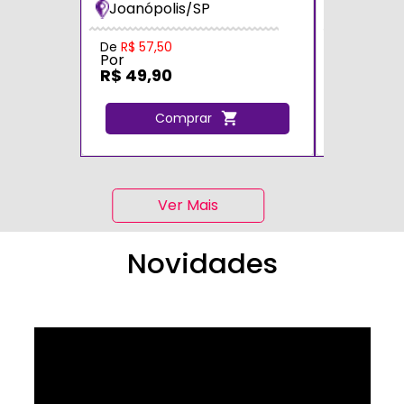
Joanópolis/SP
Zona Sul
De
R$ 57,50
De
R$ 70,0
Por
Por
R$ 49,90
R$ 60,0
Comprar
C
Ver Mais
Novidades