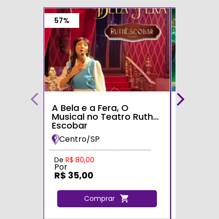
57%
A Bela e a Fera, O
Alice no 
Musical no Teatro Ruth
Maravilh
Escobar
Desconc
Teatro S
Centro/SP
Zona Le
Tatuapé
Por
De
R$ 80,00
Por
R$ 35,0
R$ 35,00
C
Comprar