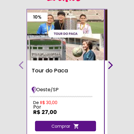
10%
Tour do Paca
Café com
Teatro S
Oeste/SP
Zona Sul
Por
De
R$ 30,00
Por
R$ 60,0
R$ 27,00
C
Comprar