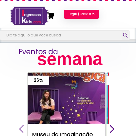
Login | Cadastro
Eventos da
semana
26%
40%
Museu da Imaginação
Show do 