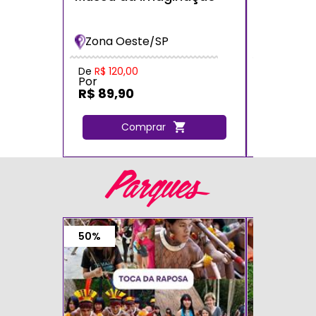
dos Bich
Bradesc
Zona Oeste/SP
Zona Oe
De
R$ 120,00
De
R$ 120,
Por
Por
R$ 89,90
R$ 72,0
Comprar
C
Parques
50%