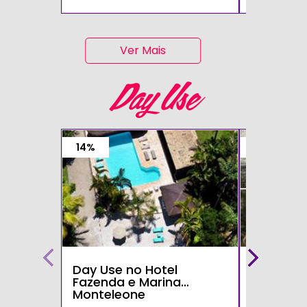
Ver Mais
Day Use
14%
15%
Day Use no Hotel
Day Use 
Fazenda e Marina
Parque d
Monteleone