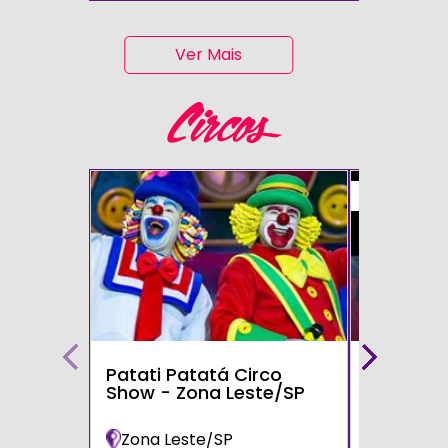
Ver Mais
Circos
50%
Patati Patatá Circo
Circo Mo
Show - Zona Leste/SP
Zona Leste/SP
Poá/SP