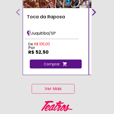
Toca da Raposa
Fazendin
Bichos
Juquitiba/SP
Cotia/S
Por
De
R$ 105,00
Por
R$ 105,
R$ 52,50
C
Comprar
Ver Mais
Teatros