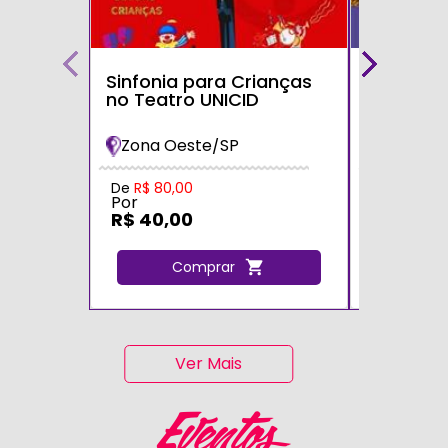
Sinfonia para Crianças
Bolofofos
no Teatro UNICID
Turnê 20
Maria Im
Zona Oeste/SP
Zona Sul
De
R$ 80,00
De
R$ 80,0
Por
Por
R$ 40,00
R$ 40,0
Comprar
C
Ver Mais
Eventos