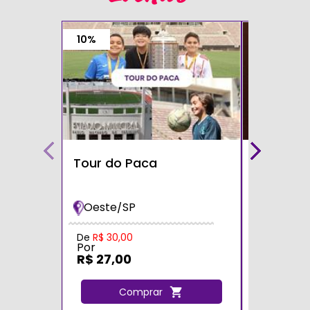
10%
Tour do Paca
Café com
Teatro S
Oeste/SP
Zona Sul
Por
De
R$ 30,00
Por
R$ 60,0
R$ 27,00
C
Comprar