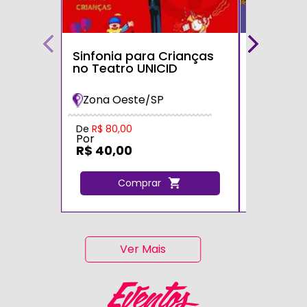
Sinfonia para Crianças
Bolofofos
no Teatro UNICID
Turnê 20
Maria Im
Zona Oeste/SP
Zona Sul
De
R$ 80,00
De
R$ 80,0
Por
Por
R$ 40,00
R$ 40,0
Comprar
C
Ver Mais
Eventos