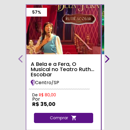
57%
A Bela e a Fera, O
Alice no 
Musical no Teatro Ruth
Maravilh
Escobar
Desconc
Teatro S
Centro/SP
Zona Le
Tatuapé
Por
De
R$ 80,00
Por
R$ 35,0
R$ 35,00
C
Comprar