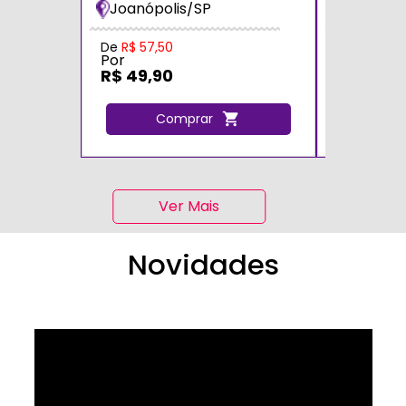
Joanópolis/SP
Zona Sul
De
R$ 57,50
De
R$ 70,0
Por
Por
R$ 49,90
R$ 60,0
Comprar
C
Ver Mais
Novidades