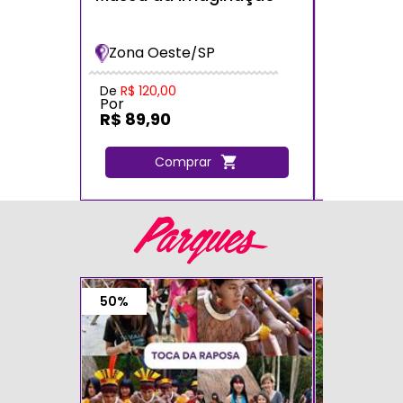
dos Bich
Bradesc
Zona Oeste/SP
Zona Oe
De
R$ 120,00
De
R$ 120,
Por
Por
R$ 89,90
R$ 72,0
Comprar
C
Parques
50%