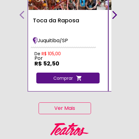
Toca da Raposa
Fazendin
Bichos
Juquitiba/SP
Cotia/S
Por
De
R$ 105,00
Por
R$ 105,
R$ 52,50
C
Comprar
Ver Mais
Teatros