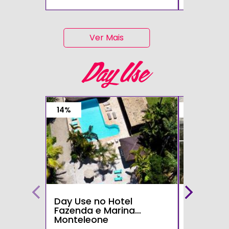
Ver Mais
Day Use
14%
15%
Day Use no Hotel
Day Use 
Fazenda e Marina
Parque d
Monteleone