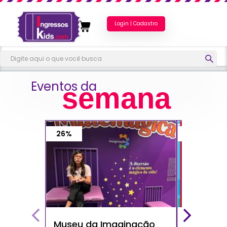
Login | Cadastro
Eventos da
semana
26%
40%
Museu da Imaginação
Show do 