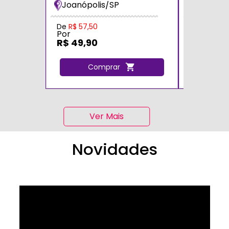
Joanópolis/SP
Zona Sul
De
R$ 57,50
De
R$ 70,0
Por
Por
R$ 49,90
R$ 60,0
Comprar
C
Ver Mais
Novidades