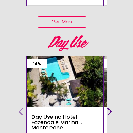
Ver Mais
Day Use
14%
15%
Day Use no Hotel
Day Use 
Fazenda e Marina
Parque d
Monteleone