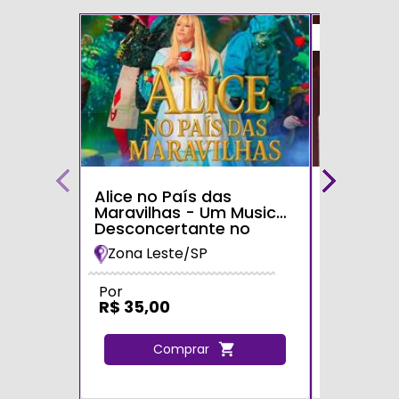
50%
Alice no País das
Teatro p
Maravilhas - Um Musical
Ninho Mu
Desconcertante no
UOL
Teatro Shopping Metrô
Zona Leste/SP
Zona Oe
Tatuapé
Por
De
R$ 100,
Por
R$ 35,00
R$ 50,0
Comprar
C