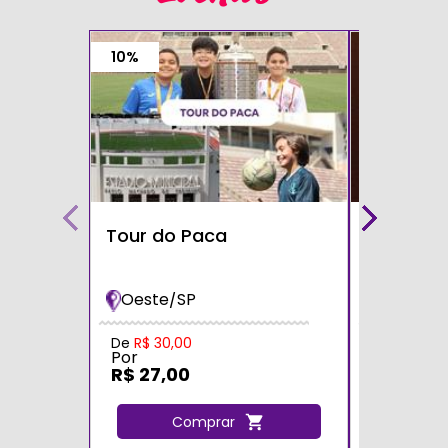
10%
Tour do Paca
Café com
Teatro S
Oeste/SP
Zona Sul
Por
De
R$ 30,00
Por
R$ 60,0
R$ 27,00
C
Comprar