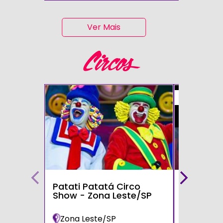
Ver Mais
Circos
50%
Patati Patatá Circo
Circo Mo
Show - Zona Leste/SP
Zona Leste/SP
Poá/SP