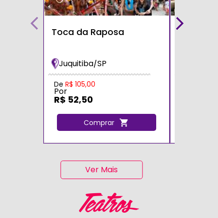
Toca da Raposa
Fazendin
Bichos
Juquitiba/SP
Cotia/S
Por
De
R$ 105,00
Por
R$ 105,
R$ 52,50
C
Comprar
Ver Mais
Teatros