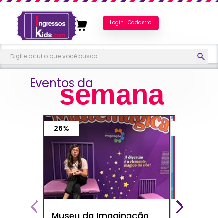
Login | Cadastro
Eventos da
semana
26%
40%
Museu da Imaginação
Show do 