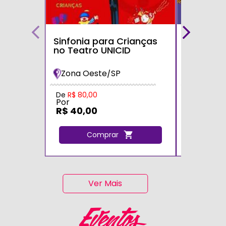
Sinfonia para Crianças
Bolofofos
no Teatro UNICID
Turnê 20
Maria Im
Zona Oeste/SP
Zona Sul
De
R$ 80,00
De
R$ 80,0
Por
Por
R$ 40,00
R$ 40,0
Comprar
C
Ver Mais
Eventos