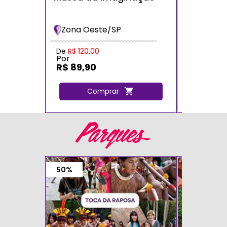
dos Bich
Bradesc
Zona Oeste/SP
Zona Oe
De
R$ 120,00
De
R$ 120,
Por
Por
R$ 89,90
R$ 72,0
Comprar
C
Parques
50%