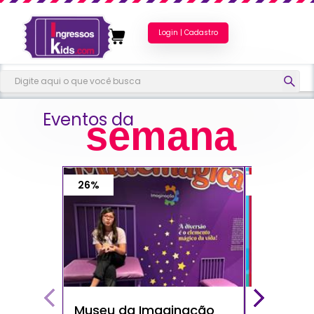
Login | Cadastro
Eventos da
semana
26%
40%
Museu da Imaginação
Show do 