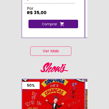
Por
De
R$ 40,0
Por
R$ 35,00
R$ 20,0
Comprar
C
Ver Mais
Shows
50%
50%