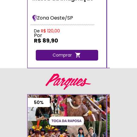
dos Bich
Bradesc
Zona Oeste/SP
Zona Oe
De
R$ 120,00
De
R$ 120,
Por
Por
R$ 89,90
R$ 72,0
Comprar
C
Parques
50%