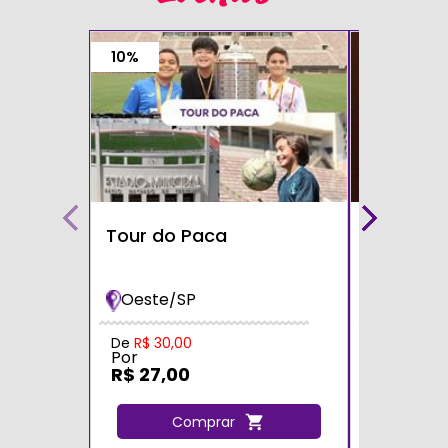
10%
Tour do Paca
Café com
Teatro S
Oeste/SP
Zona Sul
Por
De
R$ 30,00
Por
R$ 60,0
R$ 27,00
C
Comprar