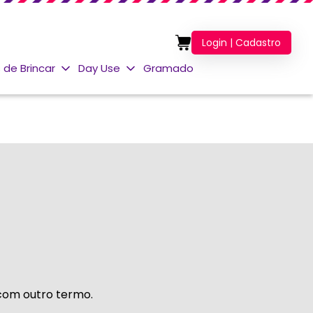
Login | Cadastro
 de Brincar
Day Use
Gramado
 com outro termo.