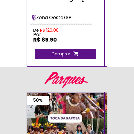
dos Bich
Bradesc
Zona Oeste/SP
Zona Oe
De
R$ 120,00
De
R$ 120,
Por
Por
R$ 89,90
R$ 72,0
Comprar
C
Parques
50%