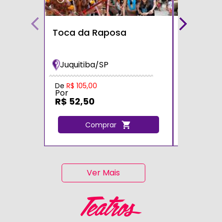
Toca da Raposa
Fazendin
Bichos
Juquitiba/SP
Cotia/S
Por
De
R$ 105,00
Por
R$ 105,
R$ 52,50
C
Comprar
Ver Mais
Teatros