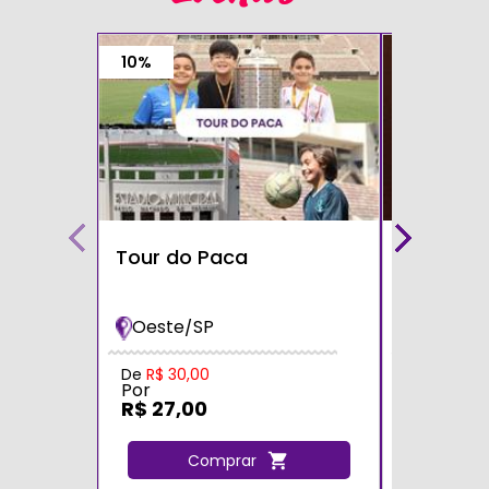
10%
Tour do Paca
Café com
Teatro S
Oeste/SP
Zona Sul
Por
De
R$ 30,00
Por
R$ 60,0
R$ 27,00
C
Comprar