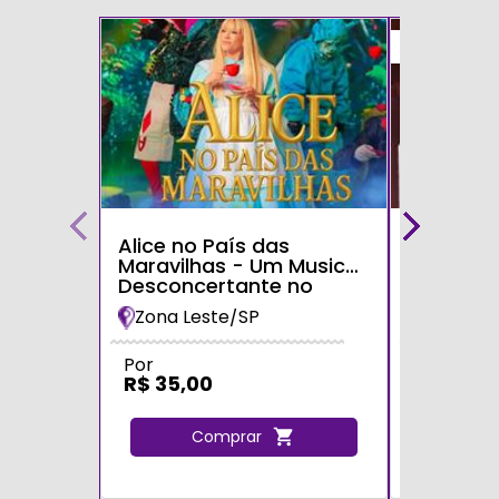
50%
Alice no País das
Teatro p
Maravilhas - Um Musical
Ninho Mu
Desconcertante no
UOL
Teatro Shopping Metrô
Zona Leste/SP
Zona Oe
Tatuapé
Por
De
R$ 100,
Por
R$ 35,00
R$ 50,0
Comprar
C