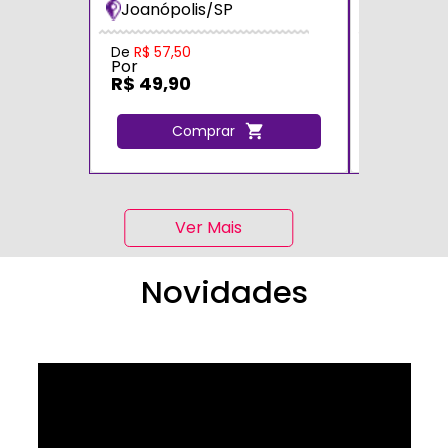
Joanópolis/SP
Zona Sul
De
R$ 57,50
De
R$ 70,0
Por
Por
R$ 49,90
R$ 60,0
Comprar
C
Ver Mais
Novidades