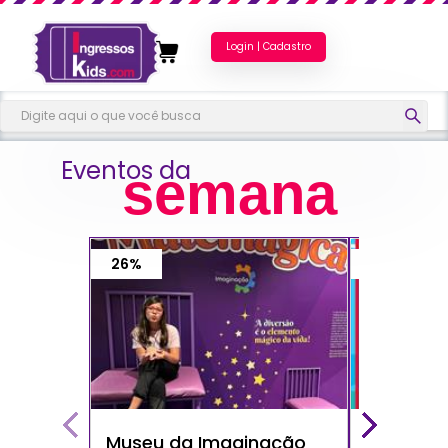
Login | Cadastro
Eventos da
semana
26%
40%
Museu da Imaginação
Show do 