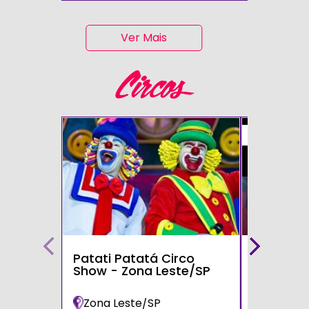
Ver Mais
Circos
50%
Patati Patatá Circo
Circo Mo
Show - Zona Leste/SP
Zona Leste/SP
Poá/SP