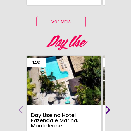
Ver Mais
Day Use
14%
15%
Day Use no Hotel
Day Use 
Fazenda e Marina
Parque d
Monteleone