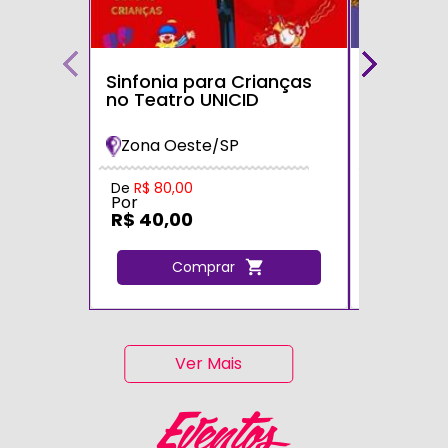
Sinfonia para Crianças
Bolofofos
no Teatro UNICID
Turnê 20
Maria Im
Zona Oeste/SP
Zona Sul
De
R$ 80,00
De
R$ 80,0
Por
Por
R$ 40,00
R$ 40,0
Comprar
C
Ver Mais
Eventos