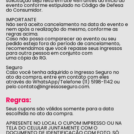
solicitação seja feita em até 48h antes do início do
evento conforme estipulado no
Código de Defesa
do Consumidor
.
IMPORTANTE
Não será aceito cancelamento na data do evento e
nem após a realização do mesmo, conforme as
regras acima.
Caso não possa comparecer ao evento ou seu
pedido esteja fora do período de cancelamento,
recomendamos que você repasse seus ingressos
para outra pessoa em conjunto com
uma cópia do RG.
Seguro
Caso você tenha adquirido o Ingresso Seguro no
ato da compra, entre em contato com eles
através do WhatsApp/Telefone (11) 5198-1142 ou
pelo
contato@ingressoseguro.com
.
Regras:
Seus cupons são válidos somente para a data
escolhida no ato da compra.
APRESENTE NO LOCAL O CUPOM IMPRESSO OU NA
TELA DO CELULAR JUNTAMENTE COM O
DOCUMENTO DE IDENTIFICAÇÃO COM FOTO. SÓ