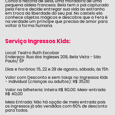
Conta a história de Bela, uma moradora de uma
pequena aldeia francesa. Bela tem o pai capturado
pela Fera e decide entregar sua vida ao estranho
em troca da liberdade do seu pai. No castelo ela
conhece objetos mágicos e descobre que a Fera é
na verdade um príncipe que precisa de amor para
voltar à forma humana.
Serviço Ingressos Kids:
Local:
Teatro Ruth Escobar
Endereço:
Rua dos Ingleses 209, Bela Vista - São
Paulo/ SP
Dias e horários:
15, 22 e 29 de agosto, sábado, às 15h
Valor com Desconto e sem taxas no Ingressos Kids
- Individual (crianças ou adultos):
R$ 35,00
Valor na bilheteria: Inteira R$ 80,00. Meia-entrada
R$ 40,00
Meia Entrada:
Não há opção de meia entrada pois
os ingressos já são vendidos com 60% de desconto
para todos.