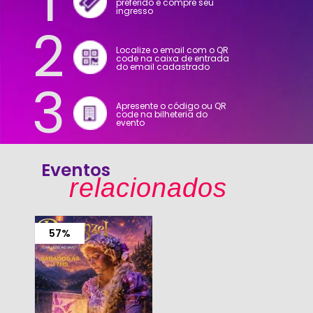
1
preferido e compre seu
ingresso
2
Localize o email com o QR
code na caixa de entrada
do email cadastrado
3
Apresente o código ou QR
code na bilheteria do
evento
Eventos
relacionados
57%