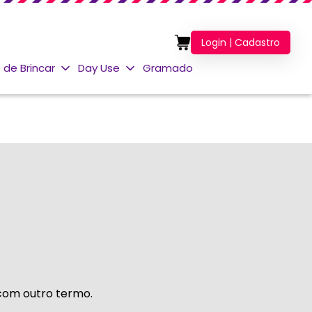
Login | Cadastro
 de Brincar
Day Use
Gramado
 com outro termo.