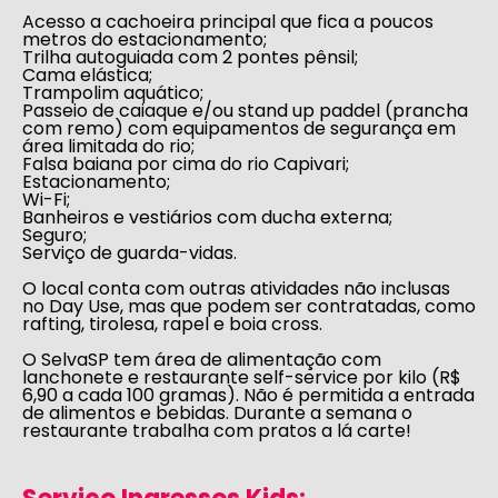
Acesso a cachoeira principal que fica a poucos
metros do estacionamento;
Trilha autoguiada com 2 pontes pênsil;
Cama elástica;
Trampolim aquático;
Passeio de caiaque e/ou stand up paddel (prancha
com remo) com equipamentos de segurança em
área limitada do rio;
Falsa baiana por cima do rio Capivari;
Estacionamento;
Wi-Fi;
Banheiros e vestiários com ducha externa;
Seguro;
Serviço de guarda-vidas.
O local conta com outras atividades
não inclusas
no Day Use
, mas que podem ser contratadas, como
rafting, tirolesa, rapel e boia cross.
O SelvaSP tem área de alimentação com
lanchonete
e
restaurante
self-service por kilo (R$
6,90 a cada 100 gramas). Não é permitida a entrada
de alimentos e bebidas. Durante a semana o
restaurante trabalha com pratos a lá carte!