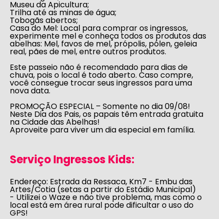
Museu da Apicultura;
Trilha até as minas de água
;
Tobogãs abertos
;
Casa do Mel:
Local para comprar os ingressos,
experimente mel e conheça todos os produtos das
abelhas: Mel, favos de mel, própolis, pólen, geleia
real, pães de mel, entre outros produtos.
Este passeio não é recomendado para dias de
chuva, pois o local é todo aberto. Caso compre,
você consegue trocar seus ingressos para uma
nova data.
PROMOÇÃO ESPECIAL – Somente no dia 09/08!
Neste
Dia dos Pais,
os papais têm entrada gratuita
na Cidade das Abelhas!
Aproveite para viver um dia especial em família.
Serviço Ingressos Kids:
Endereço:
Estrada da Ressaca, Km7 - Embu das
Artes/Cotia (setas a partir do Estádio Municipal)
-
Utilizei o Waze e não tive problema, mas como o
local está em área rural pode dificultar o uso do
GPS!