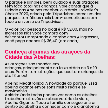
O parque é simples, bem cuidado e suas atrações
têm foco total nas crianças. Vale contar que a
Cidade das Abelhas recebeu o Prêmio Traveller's
Choice 2020, criado pelo TripAdvisor, como um dos
parques temáticos mais bem- conceituados em
todo o universo da Tripadvisor.
O valor por pessoa no local é R$ 52,00, mas no
Ingressos Kids você compra com
desconto! Comprando o combo com 4 ingressos,
você paga apenas R$ 36,40 (em cada).
Conheça algumas das atrações da
Cidade das Abelhas:
As atrações são focadas em
crianças, principalmente na faixa etária de 3 a 10
anos. Porém tem atrações que aceitam crianças de
até 13 anos!
Abelha Mecatrônica
: A novidade do parque. Essa
abelha gigante emite sons muito reais e se
movimenta;
Apiário
: Onde todos podem ver como as abelhas
trabalham através de observatório de vidro;
Abelha Gigante
: Toda a família consegue entrar
dentro da abelha e conhecer como é a anatomia