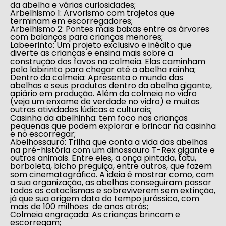
da abelha e várias curiosidades;
Arbelhismo 1
: Arvorismo com trajetos que
terminam em escorregadores;
Arbelhismo 2:
Pontes mais baixas entre as árvores
com balanços para crianças menores;
Labeerinto
: Um projeto exclusivo e inédito que
diverte as crianças e ensina mais sobre a
construção dos favos na colmeia. Elas caminham
pelo labirinto para chegar até a abelha rainha;
Dentro da colmeia
: Apresenta o mundo das
abelhas e seus produtos dentro da abelha gigante,
apiário em produção. Além da colmeia no vidro
(veja um enxame de verdade no vidro) e muitas
outras atividades lúdicas e culturais;
Casinha da abelhinha
: tem foco nas crianças
pequenas que podem explorar e brincar na casinha
e no escorregar;
Abelhossauro
: Trilha que conta a vida das abelhas
na pré-história com um dinossauro T-Rex gigante e
outros animais. Entre eles, a onça pintada, tatu,
borboleta, bicho preguiça, entre outros, que fazem
som cinematográfico. A ideia é mostrar como, com
a sua organização, as abelhas conseguiram passar
todos os cataclismas e sobreviverem sem extinção,
já que sua origem data do tempo jurássico, com
mais de 100 milhões de anos atrás;
Colmeia engraçada
: As crianças brincam e
escorregam;