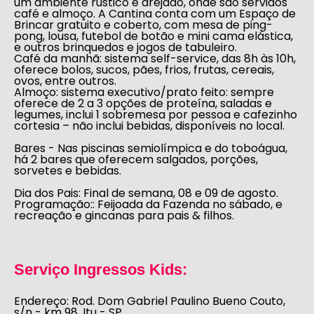
um ambiente rústico e arejado, onde são servidos
café e almoço. A Cantina conta com um
Espaço de
Brincar gratuito e coberto
, com mesa de ping-
pong, lousa, futebol de botão e mini cama elástica,
e outros brinquedos e jogos de tabuleiro.
Café da manhã:
sistema self-service,
das 8h às 10h
,
oferece bolos, sucos, pães, frios, frutas, cereais,
ovos, entre outros.
Almoço:
sistema executivo/prato feito: sempre
oferece de 2 a 3 opções de proteína, saladas e
legumes, inclui 1 sobremesa por pessoa e cafezinho
cortesia – não inclui bebidas, disponíveis no local.
Bares
- Nas piscinas semiolímpica e do toboágua,
há
2 bares
que oferecem salgados, porções,
sorvetes e bebidas.
Dia dos Pais:
Final de semana, 08 e 09 de agosto.
Programação::
Feijoada da Fazenda no sábado, e
recreação e gincanas para pais & filhos.
Serviço Ingressos Kids:
Endereço:
Rod. Dom Gabriel Paulino Bueno Couto,
s/n - km 98, Itu - SP