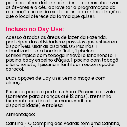
pode escolher deitar nas redes e apenas observar
as árvores e o céu, aproveitar a programação da
recreação ou ainda explorar as diferentes atrações
que o local oferece da forma que quiser.
Incluso no Day Use:
Acesso à todas as áreas de lazer da Fazenda,
participar das atividades e passeios que estiverem
disponíveis, usar as piscinas, 05 Piscinas: 1
climatizada com borda infinita; 1 piscina
semiolímpica com tobogã inflável e lanchonete, 1
piscina baby espelho d’água, 1 piscina com tobogã
e lanchonete, 1 piscina infantil com escorregador
caracol.
Duas opções de Day Use:
Sem almoço e com
almoço.
Passeios pagos à parte na hora:
Passeio à cavalo
(somente para crianças até 12 anos), trenzinho
(somente aos fins de semana, verificar
disponibilidade) e tirolesa
.
Alimentação:
Cantina -
O Camping das Pedras tem uma Cantina,