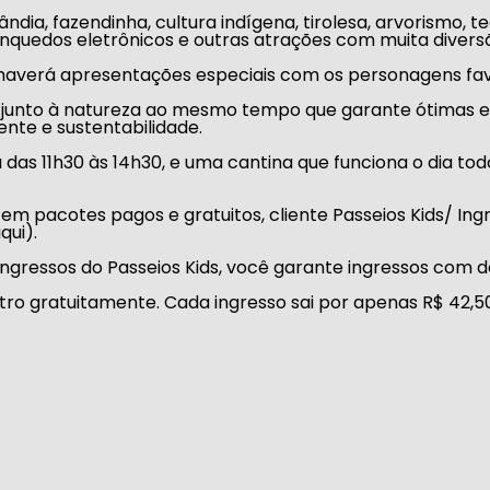
Lândia
,
fazendinha
,
cultura indígena
,
tirolesa
,
arvorismo
,
te
inquedos eletrônicos
e outras atrações com muita divers
s, haverá apresentações especiais com os personagens fav
 junto à natureza ao mesmo tempo que garante ótimas ex
nte e sustentabilidade.
 das 11h30 às 14h30, e uma cantina que funciona o dia to
em pacotes pagos e gratuitos, cliente Passeios Kids/ In
qui).
ingressos do
Passeios Kids
, você garante ingressos com d
tro gratuitamente. Cada ingresso sai por apenas R$ 42,5