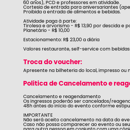
60 anos), PCD e professores em atividade.
Cortesia de entrada para aniversariantes (ape
Proibida a entrada de alimentos e bebidas.
Atividade paga à parte:
Tirolesa e arvorismo - R$ 13,90 por descida e po
Planetário - R$ 10,00
Estacionamento:
R$ 23,00 a diária
Valores restaurante, self-service com bebidas
Troca do voucher:
Apresente na bilheteria do local, impresso ou n
Politica de Cancelamento e rea
Cancelamento e reagendamento
Os ingressos poderão ser cancelados/reagenda
48h antes do início do evento conforme estip
IMPORTANTE
Não será aceito cancelamento na data do eve
Caso não possa comparecer ao evento ou seu 
para outra pessoa em conjunto com uma cópi