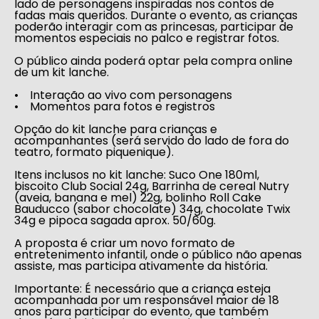
lado de personagens inspiradas nos contos de
fadas mais queridos. Durante o evento, as crianças
poderão interagir com as princesas, participar de
momentos especiais no palco e registrar fotos.
O público ainda poderá optar pela compra online
de um kit lanche.
• Interação ao vivo com personagens
• Momentos para fotos e registros
Opção do
kit lanche
para crianças e
acompanhantes (será servido do lado de fora do
teatro, formato piquenique).
Itens inclusos no kit lanche:
Suco One 180ml,
biscoito Club Social 24g, Barrinha de cereal Nutry
(aveia, banana e mel) 22g, bolinho Roll Cake
Bauducco (sabor chocolate) 34g, chocolate Twix
34g e pipoca sagada aprox. 50/60g.
A proposta é criar um novo formato de
entretenimento infantil, onde o público não apenas
assiste, mas participa ativamente da história.
Importante:
É necessário que a criança esteja
acompanhada por um responsável maior de 18
anos para participar do evento, que também