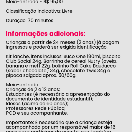
Meia-entrada
- R$ 95,00
Classificação Indicativa:
Livre
Duração:
70 minutos
Informações adicionais:
Crianças a partir de 24 meses (2 anos) já pagam
ingressos e poderá ser exigida identificação.
Kit lanche, itens inclusos: Suco One 180ml, biscoito
Club Social 24g, Barrinha de cereal Nutry (aveia,
banana e mel) 22g, bolinho Roll Cake Bauducco
(sabor chocolate) 34g, chocolate Twix 34g e
pipoca salgada aprox. 50/60g.
Meia-entrada
Crianças de 2 a 12 anos;
Estudantes (é necessário a apresentação do
documento de identidade estudantil);
Idosos (acima de 60 anos);
Professores Rede Pública;
PCD e seu acompanhante.
Importante:
É necessário que a criança esteja
acompanhada por um responsável maior de 18
anos para participar do evento, que também