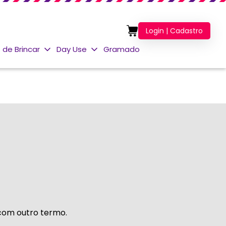
Login | Cadastro
 de Brincar
Day Use
Gramado
 com outro termo.