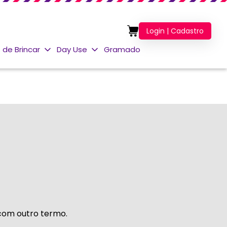
Login | Cadastro
 de Brincar
Day Use
Gramado
 com outro termo.