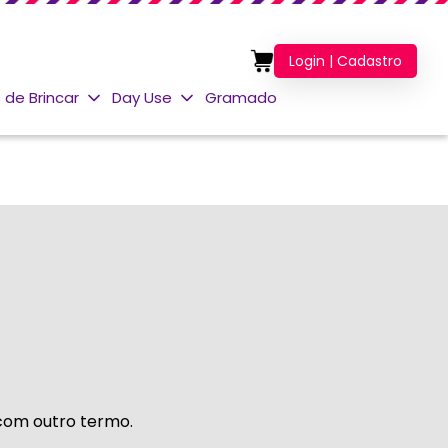
Login | Cadastro
 de Brincar
Day Use
Gramado
 com outro termo.